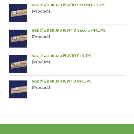
หลอดไฟล่อแมลง 15W/10 Secura PHILIPS
(Product)
หลอดไฟล่อแมลง 18W/10 Secura PHILIPS
(Product)
หลอดไฟล่อแมลง 15W/10 PHILIPS
(Product)
หลอดไฟล่อแมลง 18W/10 PHILIPS
(Product)