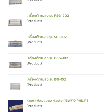
เครื่องดักแมลง รุ่น PSG-202
(Product)
เครื่องดักแมลง รุ่น SG-202
(Product)
เครื่องดักแมลง รุ่น OSG-182
(Product)
เครื่องดักแมลง รุ่น ISG-152
(Product)
หลอดไฟล่อแมลง Master 18W/10 PHILIPS
(Product)