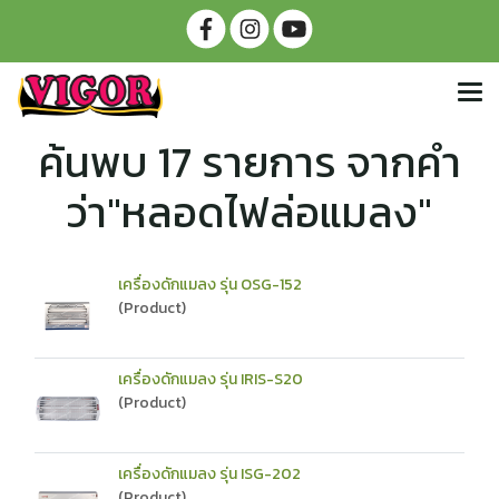
ค้นพบ 17 รายการ จากคำ
ว่า"หลอดไฟล่อแมลง"
เครื่องดักแมลง รุ่น OSG-152
(Product)
เครื่องดักแมลง รุ่น IRIS-S20
(Product)
เครื่องดักแมลง รุ่น ISG-202
(Product)