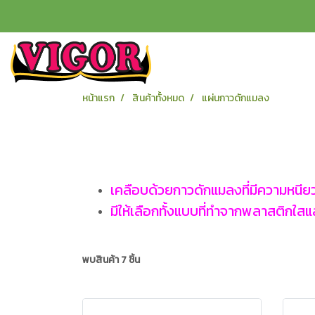
หน้าแรก
สินค้าทั้งหมด
แผ่นกาวดักแมลง
เคลือบด้วยกาวดักแมลงที่มีความหนียว
มีให้เลือกทั้งแบบที่ทำจากพลาสติกใส
พบสินค้า 7 ชิ้น