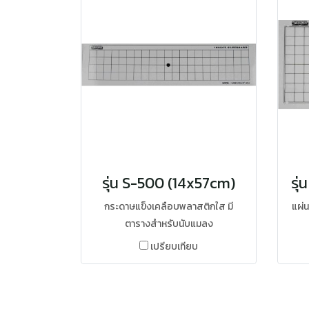
รุ่น S-500 (14x57cm)
รุ
กระดาษแข็งเคลือบพลาสติกใส มี
แผ่
ตารางสำหรับนับแมลง
เปรียบเทียบ