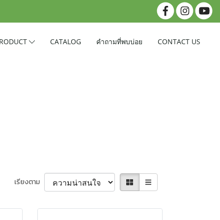
RODUCT
CATALOG
คำถามที่พบบ่อย
CONTACT US
เรียงตาม