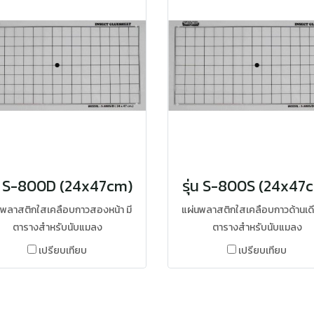
่น S-800D (24x47cm)
รุ่น S-800S (24x47
นพลาสติกใสเคลือบกาวสองหน้า มี
แผ่นพลาสติกใสเคลือบกาวด้านเดี
ตารางสำหรับนับแมลง
ตารางสำหรับนับแมลง
เปรียบเทียบ
เปรียบเทียบ